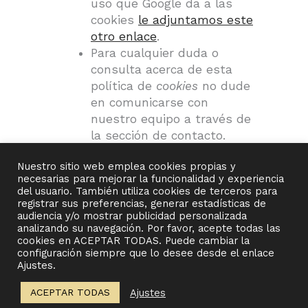
uso que Google da a las
cookies
le adjuntamos este
otro enlace
.
Para cualquier duda o
consulta acerca de esta
política de
cookies
no dude
en comunicarse con
nuestro equipo a través de
la sección de contacto.
Nuestro sitio web emplea cookies propias y
necesarias para mejorar la funcionalidad y experiencia
del usuario. También utiliza cookies de terceros para
registrar sus preferencias, generar estadísticas de
audiencia y/o mostrar publicidad personalizada
analizando su navegación. Por favor, acepte todas las
cookies en ACEPTAR TODAS. Puede cambiar la
configuración siempre que lo desee desde el enlace
Ajustes.
Ajustes
ACEPTAR TODAS
Documentation