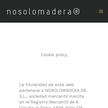
Skip
to
content
Cookie policy
La titularidad de esta web
pertenece a NOSOLOMADERA DR,
S.L., sociedad mercantil inscrita
en el Registro Mercantil de A
Coruña al Tomo 3.529, Folio 135,