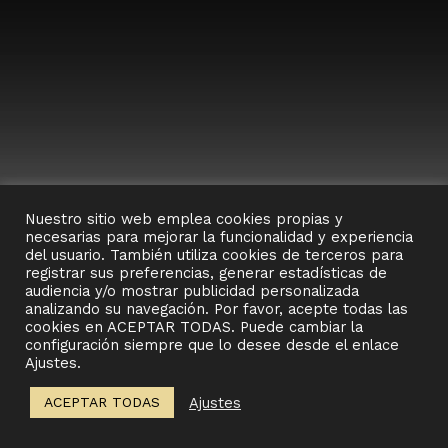
Nuestro sitio web emplea cookies propias y
PROFESIONALES EN MADERA
necesarias para mejorar la funcionalidad y experiencia
del usuario. También utiliza cookies de terceros para
CUIDAMOS LOS PROYECTOS HASTA EL MÁS
registrar sus preferencias, generar estadísticas de
MÍNIMO DETALLE, SIEMPRE APLICANDO
audiencia y/o mostrar publicidad personalizada
NUESTRO SABER HACER, CONOCIMIENTO Y
analizando su navegación. Por favor, acepte todas las
EXPERIENCIA PARA CONVERTIRLO EN ALGO
cookies en ACEPTAR TODAS. Puede cambiar la
ÚNICO.
configuración siempre que lo desee desde el enlace
Ajustes.
Ajustes
ACEPTAR TODAS
Documentación