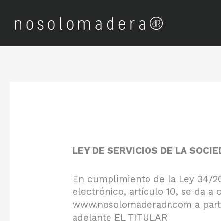
Ir
al
contenido
LEY DE SERVICIOS DE LA SOCI
En cumplimiento de la Ley 34/200
electrónico, artículo 10, se da 
www.nosolomaderadr.com a parti
adelante EL TITULAR