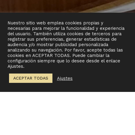
Nuestro sitio web emplea cookies propias y
necesarias para mejorar la funcionalidad y experiencia
del usuario. También utiliza cookies de terceros para
HOTEL SERRANO RECOLETOS
SHUSHOP
registrar sus preferencias, generar estadísticas de
MADRID
audiencia y/o mostrar publicidad personalizada
analizando su navegación. Por favor, acepte todas las
cookies en ACEPTAR TODAS. Puede cambiar la
configuración siempre que lo desee desde el enlace
Ajustes.
Ajustes
ACEPTAR TODAS
PROJECT
Renovation of the stalls.
The stalls of this iconic building