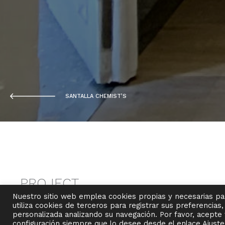
SANTALLA CHEMIST’S
PROJECT
Total refurbishment of a house
Nuestro sitio web emplea cookies propias y necesarias par
utiliza cookies de terceros para registrar sus preferencias
personalizada analizando su navegación. Por favor, acept
configuración siempre que lo desee desde el enlace Ajuste