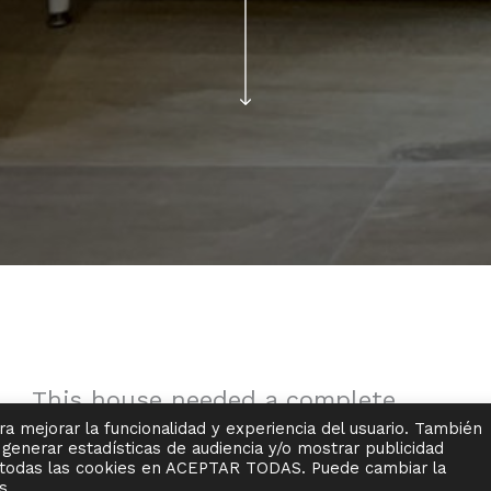
This house needed a complete
refurbishment adapted to the
a mejorar la funcionalidad y experiencia del usuario. También
, generar estadísticas de audiencia y/o mostrar publicidad
current needs of its owners.
e todas las cookies en ACEPTAR TODAS. Puede cambiar la
s.