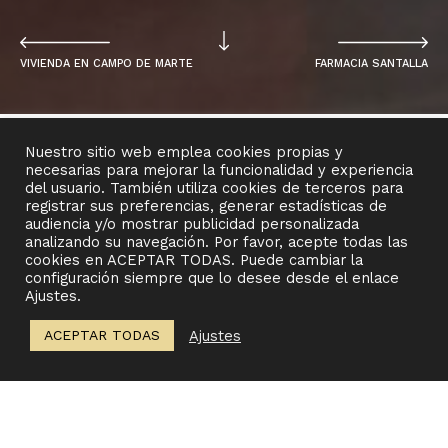
VIVIENDA EN CAMPO DE MARTE
FARMACIA SANTALLA
Nuestro sitio web emplea cookies propias y
necesarias para mejorar la funcionalidad y experiencia
del usuario. También utiliza cookies de terceros para
registrar sus preferencias, generar estadísticas de
audiencia y/o mostrar publicidad personalizada
PROYECTO
analizando su navegación. Por favor, acepte todas las
Renovación de mobiliario en farmacia.
cookies en ACEPTAR TODAS. Puede cambiar la
configuración siempre que lo desee desde el enlace
Ajustes.
Fotografía: Estudio Mira
Ajustes
ACEPTAR TODAS
Esta farmacia situada en la zona
de Castellón, decidió cambiar su